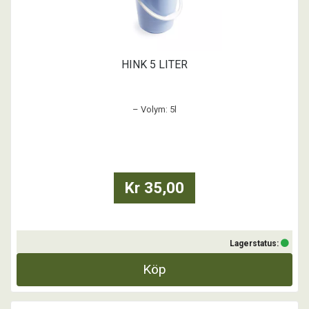
HINK 5 LITER
– Volym: 5l
– Diameter: 225 mm
– Höjd: 210 mm
Vitt lock finns att köpa separat.
Kr 35,00
Lagerstatus:
Köp