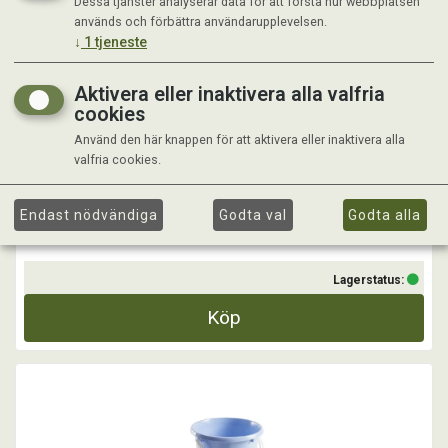
Dessa tjänster analyserar data för att förstå hur webbplatsen
LOCK TILL HINK 5 LITER
används och förbättra användarupplevelsen.
↓
1
tjeneste
Aktivera eller inaktivera alla valfria
cookies
Använd den här knappen för att aktivera eller inaktivera alla
valfria cookies.
Kr 19,00
Endast nödvändiga
Godta val
Godta alla
Lagerstatus:
Köp