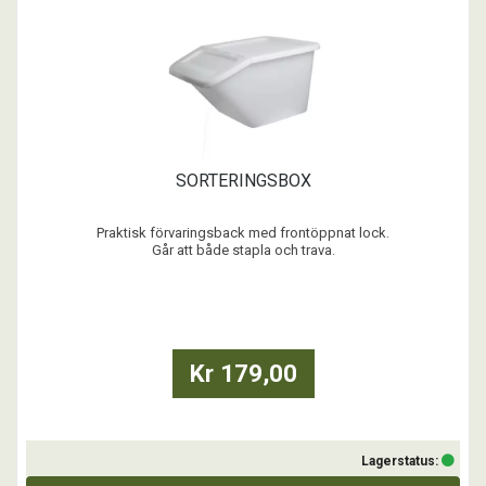
SORTERINGSBOX
Praktisk förvaringsback med frontöppnat lock.
Går att både stapla och trava.
Finns i 34 och 55 liter med modultänk mellan storlekarna.
Ventilationshål under lockkanten.
Har många användningsområden, t ex källsortering och förvaring.
Livsmedelsgodkänd polypropenplast, tål -40C till +120C
...
Kr 179,00
Lagerstatus: