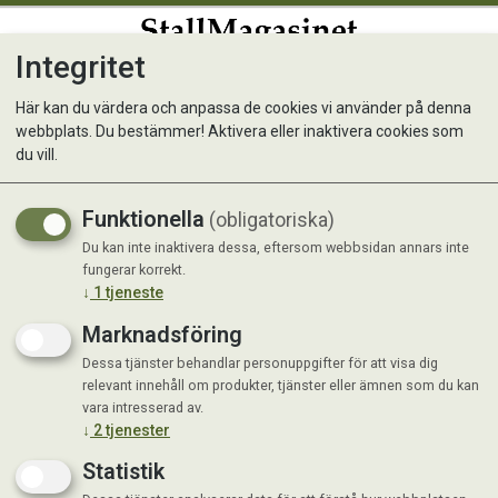
Integritet
0
Här kan du värdera och anpassa de cookies vi använder på denna
webbplats. Du bestämmer! Aktivera eller inaktivera cookies som
Nötnacke FRYST /kg
du vill.
Frysta, färska delade nackben från
Funktionella
(obligatoriska)
svensk nötkreatur.
Du kan inte inaktivera dessa, eftersom webbsidan annars inte
fungerar korrekt.
↓
1
tjeneste
Marknadsföring
Dessa tjänster behandlar personuppgifter för att visa dig
relevant innehåll om produkter, tjänster eller ämnen som du kan
vara intresserad av.
↓
2
tjenester
Statistik