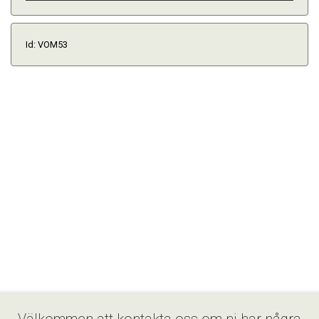
Id: VOM53
Välkommen att kontakta oss om ni har några