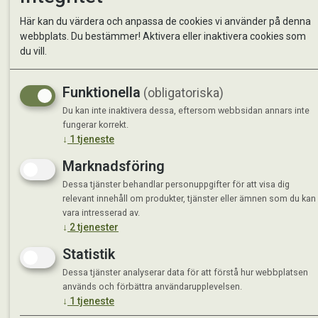
Kontakta oss
StallMa
Här kan du värdera och anpassa de cookies vi använder på denna
Om oss
Västra 
webbplats. Du bestämmer! Aktivera eller inaktivera cookies som
59595 
du vill.
Måndag 
Funktionella
(obligatoriska)
Tisdag 
Onsdag 
Du kan inte inaktivera dessa, eftersom webbsidan annars inte
Torsdag
fungerar korrekt.
↓
1
tjeneste
Fredag 
Lördag 
Marknadsföring
Se avvi
Dessa tjänster behandlar personuppgifter för att visa dig
relevant innehåll om produkter, tjänster eller ämnen som du kan
vara intresserad av.
↓
2
tjenester
Statistik
Dessa tjänster analyserar data för att förstå hur webbplatsen
används och förbättra användarupplevelsen.
↓
1
tjeneste