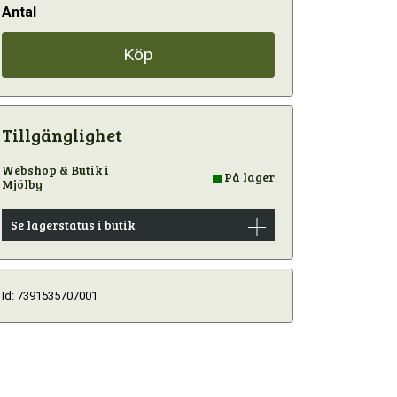
Antal
Köp
Tillgänglighet
Webshop & Butik i
På lager
Mjölby
Se lagerstatus i butik
Id: 7391535707001