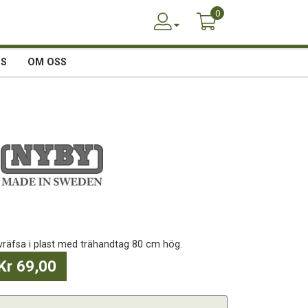
0
SS
OM OSS
vräfsa i plast med trähandtag 80 cm hög.
Kr 69,00