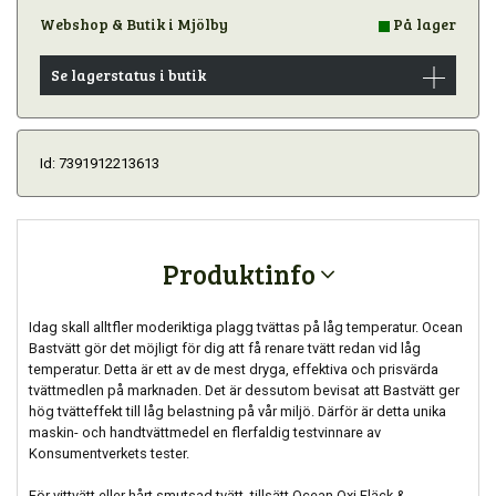
Webshop & Butik i Mjölby
På lager
Se lagerstatus i butik
Id: 7391912213613
Produktinfo
Idag skall alltfler moderiktiga plagg tvättas på låg temperatur. Ocean
Bastvätt gör det möjligt för dig att få renare tvätt redan vid låg
temperatur. Detta är ett av de mest dryga, effektiva och prisvärda
tvättmedlen på marknaden. Det är dessutom bevisat att Bastvätt ger
hög tvätteffekt till låg belastning på vår miljö. Därför är detta unika
maskin- och handtvättmedel en flerfaldig testvinnare av
Konsumentverkets tester.
För vittvätt eller hårt smutsad tvätt, tillsätt Ocean Oxi Fläck &