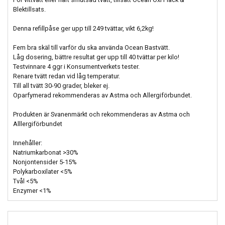
Blektillsats.
Denna refillpåse ger upp till 249 tvättar, vikt 6,2kg!
Fem bra skäl till varför du ska använda Ocean Bastvätt.
Låg dosering, bättre resultat ger upp till 40 tvättar per kilo!
Testvinnare 4 ggr i Konsumentverkets tester.
Renare tvätt redan vid låg temperatur.
Till all tvätt 30-90 grader, bleker ej.
Oparfymerad rekommenderas av Astma och Allergiförbundet.
Produkten är Svanenmärkt och rekommenderas av Astma och
Alllergiförbundet
Innehåller:
Natriumkarbonat >30%
Nonjontensider 5-15%
Polykarboxilater <5%
Tvål <5%
Enzymer <1%