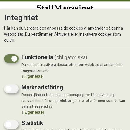
Integritet
0
Här kan du värdera och anpassa de cookies vi använder på denna
webbplats. Du bestämmer! Aktivera eller inaktivera cookies som
Ocean Bastvätt
du vill.
Oparfymerad 6,2 kg
Funktionella
(obligatoriska)
Denna refillpåse ger upp till 249 tvättar,
Du kan inte inaktivera dessa, eftersom webbsidan annars inte
fungerar korrekt.
vikt 6,2kg!
↓
1
tjeneste
Marknadsföring
Dessa tjänster behandlar personuppgifter för att visa dig
relevant innehåll om produkter, tjänster eller ämnen som du kan
vara intresserad av.
↓
2
tjenester
Statistik