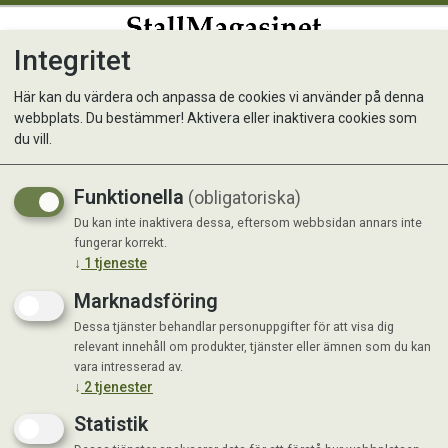
Integritet
0
Här kan du värdera och anpassa de cookies vi använder på denna
webbplats. Du bestämmer! Aktivera eller inaktivera cookies som
Ocean Flytande Tvättmedel
du vill.
Oparfy 1 L
Funktionella
(obligatoriska)
Räcker upp till 35 tvättar!
Du kan inte inaktivera dessa, eftersom webbsidan annars inte
fungerar korrekt.
↓
1
tjeneste
Marknadsföring
Dessa tjänster behandlar personuppgifter för att visa dig
relevant innehåll om produkter, tjänster eller ämnen som du kan
vara intresserad av.
↓
2
tjenester
Statistik