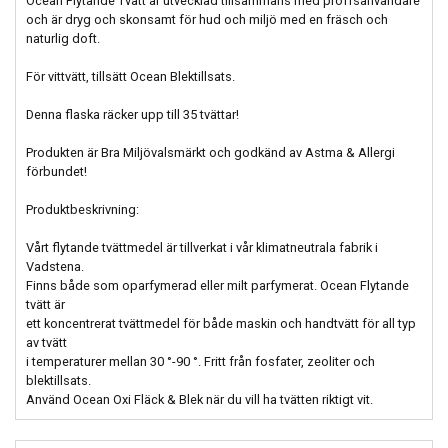
Ocean Flytande Tvätt är utvecklad tillsammans med proffsanvändare
och är dryg och skonsamt för hud och miljö med en fräsch och
naturlig doft.
För vittvätt, tillsätt Ocean Blektillsats.
Denna flaska räcker upp till 35 tvättar!
Produkten är Bra Miljövalsmärkt och godkänd av Astma & Allergi
förbundet!
Produktbeskrivning:
Vårt flytande tvättmedel är tillverkat i vår klimatneutrala fabrik i
Vadstena.
Finns både som oparfymerad eller milt parfymerat. Ocean Flytande
tvätt är
ett koncentrerat tvättmedel för både maskin och handtvätt för all typ
av tvätt
i temperaturer mellan 30 °-90 °. Fritt från fosfater, zeoliter och
blektillsats.
Använd Ocean Oxi Fläck & Blek när du vill ha tvätten riktigt vit.