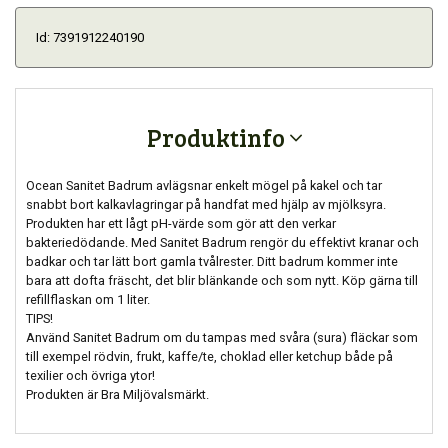
Id: 7391912240190
Produktinfo
Ocean Sanitet Badrum avlägsnar enkelt mögel på kakel och tar
snabbt bort kalkavlagringar på handfat med hjälp av mjölksyra.
Produkten har ett lågt pH-värde som gör att den verkar
bakteriedödande. Med Sanitet Badrum rengör du effektivt kranar och
badkar och tar lätt bort gamla tvålrester. Ditt badrum kommer inte
bara att dofta fräscht, det blir blänkande och som nytt. Köp gärna till
refillflaskan om 1 liter.
TIPS!
Använd Sanitet Badrum om du tampas med svåra (sura) fläckar som
till exempel rödvin, frukt, kaffe/te, choklad eller ketchup både på
texilier och övriga ytor!
Produkten är Bra Miljövalsmärkt.