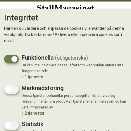
Integritet
0
Här kan du värdera och anpassa de cookies vi använder på denna
webbplats. Du bestämmer! Aktivera eller inaktivera cookies som
Ocean Sanitet Badrum Spray
du vill.
500 ml
Funktionella
(obligatoriska)
För ett blänkande badrum!
Du kan inte inaktivera dessa, eftersom webbsidan annars inte
fungerar korrekt.
↓
1
tjeneste
Marknadsföring
Dessa tjänster behandlar personuppgifter för att visa dig
relevant innehåll om produkter, tjänster eller ämnen som du kan
vara intresserad av.
↓
2
tjenester
Statistik