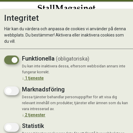
Integritet
0
Här kan du värdera och anpassa de cookies vi använder på denna
webbplats. Du bestämmer! Aktivera eller inaktivera cookies som
Kunde inte hitta produkten
du vill.
Förstasida
Funktionella
(obligatoriska)
Du kan inte inaktivera dessa, eftersom webbsidan annars inte
fungerar korrekt.
↓
1
tjeneste
Marknadsföring
Dessa tjänster behandlar personuppgifter för att visa dig
relevant innehåll om produkter, tjänster eller ämnen som du kan
vara intresserad av.
↓
2
tjenester
Statistik