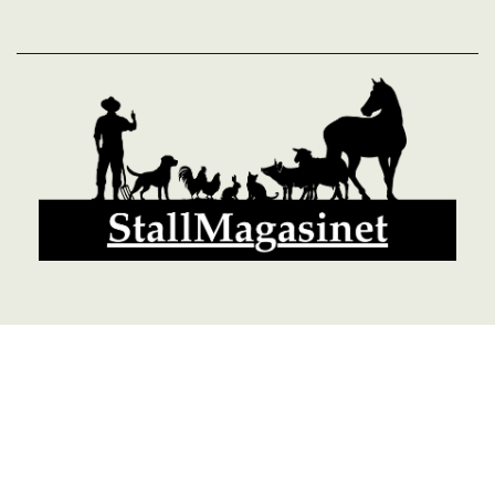
© 2026 StallMagasinet AB, Västra Lärketorp, 59595 MJÖLBY,
Sverige 0142-12526
Org. 556952-5677
Powered by Proline