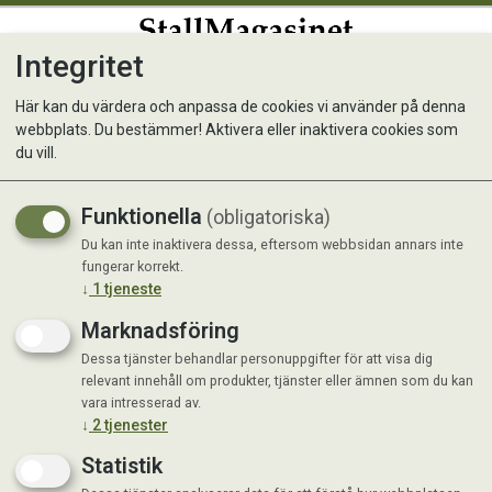
Integritet
0
Här kan du värdera och anpassa de cookies vi använder på denna
webbplats. Du bestämmer! Aktivera eller inaktivera cookies som
du vill.
KONTAKTA OSS
Funktionella
(obligatoriska)
Du kan inte inaktivera dessa, eftersom webbsidan annars inte
fungerar korrekt.
Skicka oss en förfrågan
↓
1
tjeneste
Namn:
Marknadsföring
Dessa tjänster behandlar personuppgifter för att visa dig
relevant innehåll om produkter, tjänster eller ämnen som du kan
vara intresserad av.
↓
2
tjenester
Epost:
Statistik