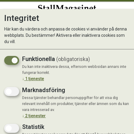
Integritet
0
Här kan du värdera och anpassa de cookies vi använder på denna
webbplats. Du bestämmer! Aktivera eller inaktivera cookies som
Kunde inte hitta produkten
du vill.
Förstasida
Funktionella
(obligatoriska)
Du kan inte inaktivera dessa, eftersom webbsidan annars inte
fungerar korrekt.
↓
1
tjeneste
Marknadsföring
Dessa tjänster behandlar personuppgifter för att visa dig
relevant innehåll om produkter, tjänster eller ämnen som du kan
vara intresserad av.
↓
2
tjenester
Statistik