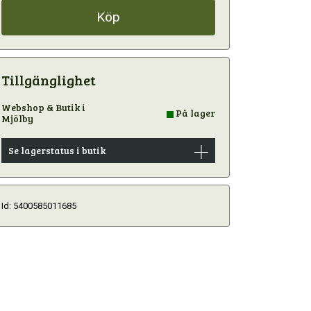
Köp
Tillgänglighet
Webshop & Butik i
På lager
Mjölby
Se lagerstatus i butik
Id: 5400585011685