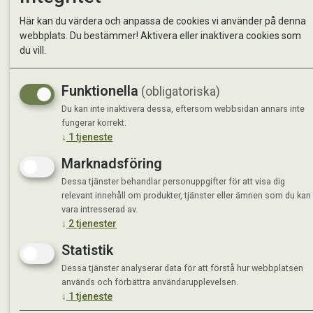
Kontakta oss
StallMa
Här kan du värdera och anpassa de cookies vi använder på denna
Om oss
Västra 
webbplats. Du bestämmer! Aktivera eller inaktivera cookies som
59595 
du vill.
Måndag 
Funktionella
(obligatoriska)
Tisdag 
Onsdag 
Du kan inte inaktivera dessa, eftersom webbsidan annars inte
Torsdag
fungerar korrekt.
↓
1
tjeneste
Fredag 
Lördag 
Marknadsföring
Se avvi
Dessa tjänster behandlar personuppgifter för att visa dig
relevant innehåll om produkter, tjänster eller ämnen som du kan
vara intresserad av.
↓
2
tjenester
Statistik
Dessa tjänster analyserar data för att förstå hur webbplatsen
används och förbättra användarupplevelsen.
↓
1
tjeneste