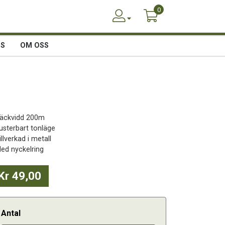
0
SS
OM OSS
Räckvidd 200m
Justerbart tonläge
illverkad i metall
Med nyckelring
Kr 49,00
Antal