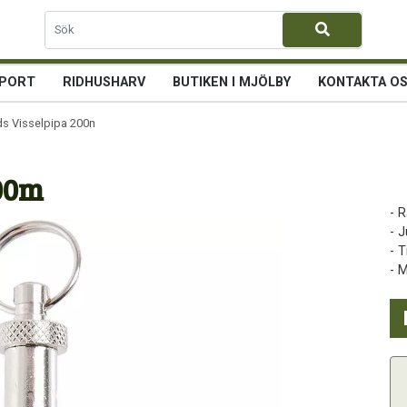
PORT
RIDHUSHARV
BUTIKEN I MJÖLBY
KONTAKTA O
ds Visselpipa 200m
200m
- 
- 
- T
- 