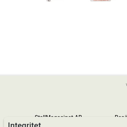
StallMagasinet AB
Besö
Integritet