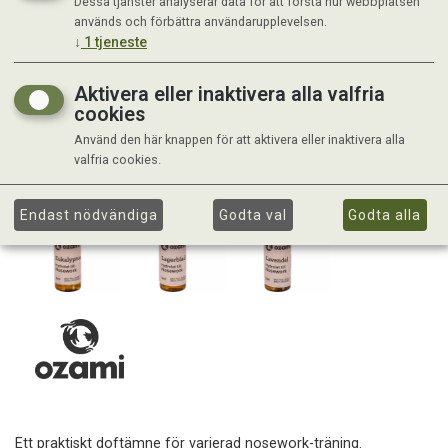
Dessa tjänster analyserar data för att förstå hur webbplatsen
används och förbättra användarupplevelsen.
↓
1
tjeneste
Aktivera eller inaktivera alla valfria
cookies
Använd den här knappen för att aktivera eller inaktivera alla
valfria cookies.
Endast nödvändiga
Godta val
Godta alla
Ett praktiskt doftämne för varierad nosework-träning.