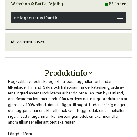
Webshop & Butik i Mjölby
På lager
Se lagerstatus i butik
Id: 7330002050523
Produktinfo
Högkvalitativa och ekologiskt hållbara tuggrullar för hundar
tillverkade i Finland. Säkra och hälsosamma delikatesser gjorda av
rena ingredienser. Produkterna är handgjorda i en liten by i Finland,
och råvarorna kommer direkt från Nordens natur.Tuggprodukterna är
gjorda av 100% råhud utan att lägga till något. Huden är i sig mager
och tuggorna har en äkta viltsmak kvar. Tuggprodukterna innehåller
inga tillsatta färgämnen, konserveringsmedel, smakämnen eller
andra tillsatser eller antibiotiska rester.
Längd - 18cm