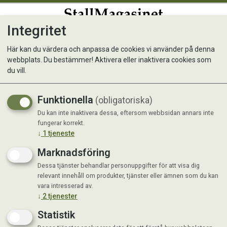
Integritet
0
Här kan du värdera och anpassa de cookies vi använder på denna
webbplats. Du bestämmer! Aktivera eller inaktivera cookies som
Ozami Premium Chew Roll
du vill.
Puppy 18cm
Funktionella
(obligatoriska)
Du kan inte inaktivera dessa, eftersom webbsidan annars inte
fungerar korrekt.
↓
1
tjeneste
Marknadsföring
Dessa tjänster behandlar personuppgifter för att visa dig
relevant innehåll om produkter, tjänster eller ämnen som du kan
vara intresserad av.
↓
2
tjenester
Statistik