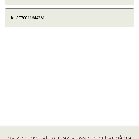
Id: 3770011644261
Välkommen att kontakta oss om ni har några