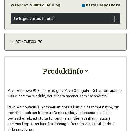
Webshop & Butik i Mjölby
Beställningsvara
Se lagerstatus i butik
Id: 8714765903170
Produktinfo
Pavo Ahiflower®Oil hette tidigare Pavo OmegaFit. Det är fortfarande
100 % samma produkt, det är bara namnet som har ändrats.
Pavo Ahiflower®Oil kommer att göra så att din häst mår bättre, blir
mer rörlig och ser bättre ut. Denna unika, växtbaserade olja har
bevisad effekt att stötta för optimala nivåer av inflammation i
hästens kropp. Det kan låta konstigt eftersom vi helst vill undvika
inflammationer.