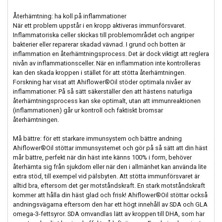
Återhämtning: ha koll på inflammationer
När ett problem uppstår i en kropp aktiveras immunförsvaret.
Inflammatoriska celler skickas till problemområdet och angriper
bakterier eller reparerar skadad vävnad. I grund och botten är
inflammation en återhämtningsprocess. Det är dock viktigt att reglera
nivån av inflammationsceller. När en inflammation inte kontrolleras
kan den skada kroppen i stället för att stötta återhämtningen.
Forskning har visat att Ahiflower®Oil stöder optimala nivåer av
inflammationer. På så sätt säkerställer den att hästens naturliga
återhämtningsprocess kan ske optimalt, utan att immunreaktionen
(inflammationen) går ur kontroll och faktiskt bromsar
återhämtningen.
Må bättre: för ett starkare immunsystem och bättre andning
Ahiflower®Oil stöttar immunsystemet och gör på så sätt att din häst
mår bättre, perfekt när din häst inte känns 100% i form, behöver
återhämta sig från sjukdom eller när den i allmänhet kan använda lite
extra stöd, till exempel vid pälsbyten. Att stötta immunförsvaret är
alltid bra, eftersom det ger motståndskraft. En stark motståndskraft
kommer att hålla din häst glad och frisk! Ahiflower®Oil stöttar också
andningsvägarna eftersom den har ett högt innehåll av SDA och GLA
omega-3-fettsyror. SDA omvandlas lätt av kroppen till DHA, som har