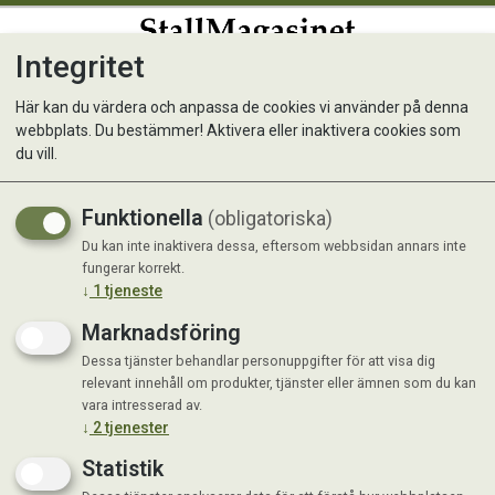
Integritet
0
Här kan du värdera och anpassa de cookies vi använder på denna
webbplats. Du bestämmer! Aktivera eller inaktivera cookies som
Plain Stem Whip BLACK
du vill.
67cm
Funktionella
(obligatoriska)
Du kan inte inaktivera dessa, eftersom webbsidan annars inte
fungerar korrekt.
↓
1
tjeneste
Marknadsföring
Dessa tjänster behandlar personuppgifter för att visa dig
relevant innehåll om produkter, tjänster eller ämnen som du kan
vara intresserad av.
↓
2
tjenester
Statistik