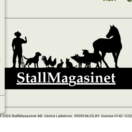
 2026 StallMagasinet AB, Västra Lärketorp, 59595 MJÖLBY, Sverige 0142-125
Org. 556952-5677
Powered by Proline