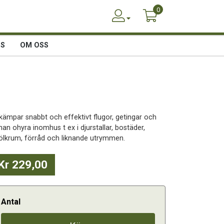
0
SS
OM OSS
kämpar snabbt och effektivt flugor, getingar och
an ohyra inomhus t ex i djurstallar, bostäder,
ölkrum, förråd och liknande utrymmen.
Kr 229,00
Antal