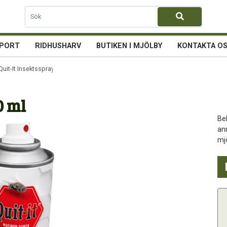
PORT
RIDHUSHARV
BUTIKEN I MJÖLBY
KONTAKTA O
Quit-It Insektsspray 750 ml
0 ml
Be
ann
mj