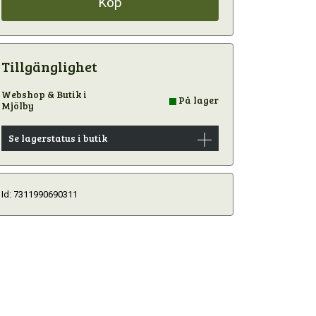
Köp
Tillgänglighet
Webshop & Butik i
På lager
Mjölby
Se lagerstatus i butik
Id: 7311990690311