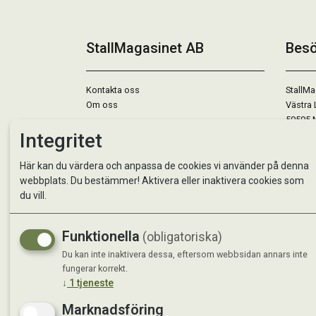
StallMagasinet AB
Besö
Kontakta oss
StallMa
Om oss
Västra 
59595 
Integritet
Måndag 
Här kan du värdera och anpassa de cookies vi använder på denna
Tisdag 
webbplats. Du bestämmer! Aktivera eller inaktivera cookies som
Onsdag 
du vill.
Torsdag
Fredag 
Lördag 
Funktionella
(obligatoriska)
Se avvi
Du kan inte inaktivera dessa, eftersom webbsidan annars inte
fungerar korrekt.
↓
1
tjeneste
Marknadsföring