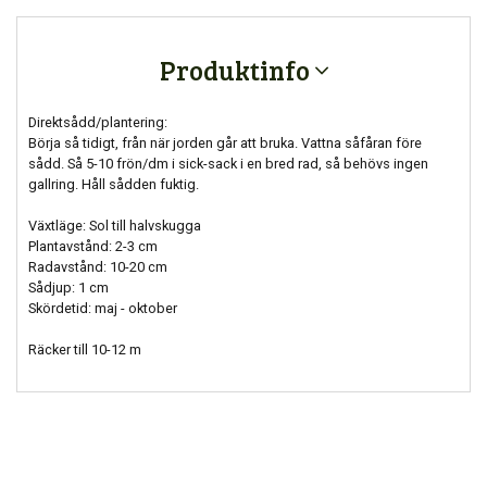
Produktinfo
Direktsådd/plantering:
Börja så tidigt, från när jorden går att bruka. Vattna såfåran före
sådd. Så 5-10 frön/dm i sick-sack i en bred rad, så behövs ingen
gallring. Håll sådden fuktig.
Växtläge: Sol till halvskugga
Plantavstånd: 2-3 cm
Radavstånd: 10-20 cm
Sådjup: 1 cm
Skördetid: maj - oktober
Räcker till 10-12 m