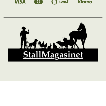
© 2026 StallMagasinet AB, Västra Lärketorp, 59595 MJÖLBY,
Sverige 0142-12526
Org. 556952-5677
Powered by Proline