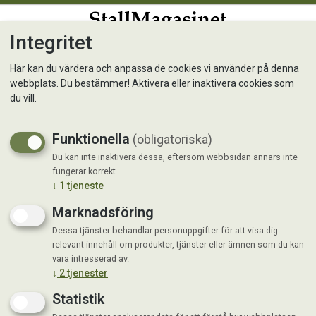
Integritet
0
Här kan du värdera och anpassa de cookies vi använder på denna
webbplats. Du bestämmer! Aktivera eller inaktivera cookies som
Rädisa, Cherry Belle, Rund
du vill.
Funktionella
(obligatoriska)
Du kan inte inaktivera dessa, eftersom webbsidan annars inte
fungerar korrekt.
↓
1
tjeneste
Marknadsföring
Dessa tjänster behandlar personuppgifter för att visa dig
relevant innehåll om produkter, tjänster eller ämnen som du kan
vara intresserad av.
↓
2
tjenester
Statistik