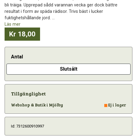
bli träiga. Upprepad sådd varannan vecka ger dock bättre
resultat i form av späda rädisor. Trivs bäst i lucker
fuktighetshållande jord. ...
Läs mer
Kr 18,00
Antal
Slutsålt
Tillgänglighet
Webshop & Butik i Mjölby
Ej i lager
Id: 7312600910997