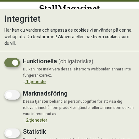
Integritet
0
Här kan du värdera och anpassa de cookies vi använder på denna
webbplats. Du bestämmer! Aktivera eller inaktivera cookies som
RAUH! Belly Roll M
du vill.
Nyhet
Funktionella
(obligatoriska)
Du kan inte inaktivera dessa, eftersom webbsidan annars inte
fungerar korrekt.
↓
1
tjeneste
Marknadsföring
Dessa tjänster behandlar personuppgifter för att visa dig
relevant innehåll om produkter, tjänster eller ämnen som du kan
vara intresserad av.
↓
2
tjenester
Statistik