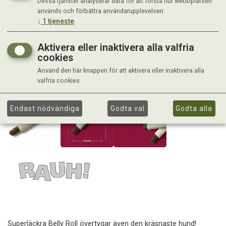
Dessa tjänster analyserar data för att förstå hur webbplatsen
används och förbättra användarupplevelsen.
↓
1
tjeneste
Aktivera eller inaktivera alla valfria
cookies
Använd den här knappen för att aktivera eller inaktivera alla
valfria cookies.
Endast nödvändiga
Godta val
Godta alla
Superläckra Belly Roll övertygar även den kräsnaste hund!