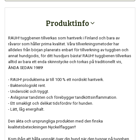
Produktinfo
RAUH! tuggbenen tillverkas som hantverk i Finland och bara av
råvaror som håller prima kvalitet. Våra tillverkningsmetoder har
alldeles från början planerats enbart för tillverkning av tuggben och
annat hundgodis, för ditt husdjurs bästa! RAUH! tuggbenen tillverkas
alltid av bara ett enda skinnstycke och torkas på traditionellt vis,
ÄNDA SEDAN 1989!
- RAUH! produkterna är till 100 % ett nordiskt hantverk.
- Bakteriologiskt rent.
- Undersökt och tryggt.
- Avlägsnar tandsten och förebygger tandköttsinflammation.
- Ett smakligt och delikat tidsfördriv för hunden.
- Lätt, låg energihalt.
Den äkta och ursprungliga produkten med den finska
kvalitetsbeteckningen Nyckelflaggan!!
Kom ihåg att hålla uppsikt över din hund när den tuggar på tuggben