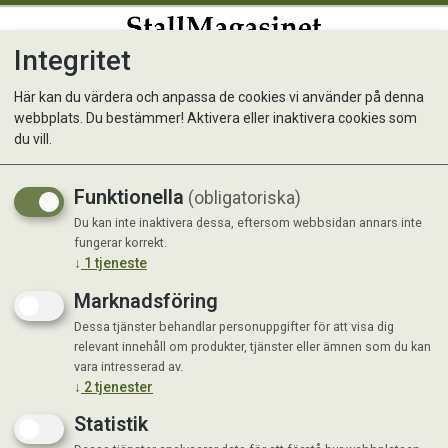
Integritet
0
Här kan du värdera och anpassa de cookies vi använder på denna
webbplats. Du bestämmer! Aktivera eller inaktivera cookies som
RC Mini Digestive Care 3 kg
du vill.
Funktionella
(obligatoriska)
Du kan inte inaktivera dessa, eftersom webbsidan annars inte
fungerar korrekt.
↓
1
tjeneste
Marknadsföring
Dessa tjänster behandlar personuppgifter för att visa dig
relevant innehåll om produkter, tjänster eller ämnen som du kan
vara intresserad av.
↓
2
tjenester
Statistik