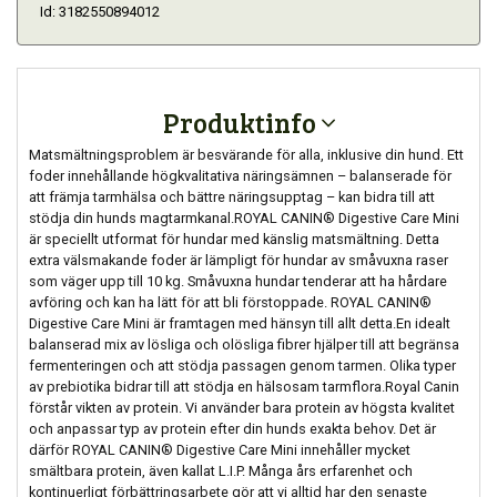
Id: 3182550894012
Produktinfo
Matsmältningsproblem är besvärande för alla, inklusive din hund. Ett
foder innehållande högkvalitativa näringsämnen – balanserade för
att främja tarmhälsa och bättre näringsupptag – kan bidra till att
stödja din hunds magtarmkanal.ROYAL CANIN® Digestive Care Mini
är speciellt utformat för hundar med känslig matsmältning. Detta
extra välsmakande foder är lämpligt för hundar av småvuxna raser
som väger upp till 10 kg. Småvuxna hundar tenderar att ha hårdare
avföring och kan ha lätt för att bli förstoppade. ROYAL CANIN®
Digestive Care Mini är framtagen med hänsyn till allt detta.En idealt
balanserad mix av lösliga och olösliga fibrer hjälper till att begränsa
fermenteringen och att stödja passagen genom tarmen. Olika typer
av prebiotika bidrar till att stödja en hälsosam tarmflora.Royal Canin
förstår vikten av protein. Vi använder bara protein av högsta kvalitet
och anpassar typ av protein efter din hunds exakta behov. Det är
därför ROYAL CANIN® Digestive Care Mini innehåller mycket
smältbara protein, även kallat L.I.P. Många års erfarenhet och
kontinuerligt förbättringsarbete gör att vi alltid har den senaste