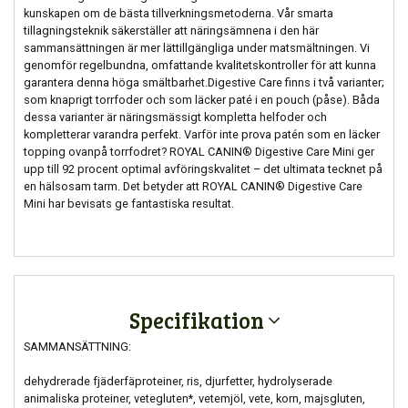
kunskapen om de bästa tillverkningsmetoderna. Vår smarta
tillagningsteknik säkerställer att näringsämnena i den här
sammansättningen är mer lättillgängliga under matsmältningen. Vi
genomför regelbundna, omfattande kvalitetskontroller för att kunna
garantera denna höga smältbarhet.Digestive Care finns i två varianter;
som knaprigt torrfoder och som läcker paté i en pouch (påse). Båda
dessa varianter är näringsmässigt kompletta helfoder och
kompletterar varandra perfekt. Varför inte prova patén som en läcker
topping ovanpå torrfodret? ROYAL CANIN® Digestive Care Mini ger
upp till 92 procent optimal avföringskvalitet – det ultimata tecknet på
en hälsosam tarm. Det betyder att ROYAL CANIN® Digestive Care
Mini har bevisats ge fantastiska resultat.
Specifikation
SAMMANSÄTTNING:
dehydrerade fjäderfäproteiner, ris, djurfetter, hydrolyserade
animaliska proteiner, vetegluten*, vetemjöl, vete, korn, majsgluten,