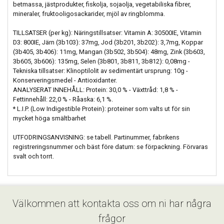
betmassa, jästprodukter, fiskolja, sojaolja, vegetabiliska fibrer,
mineraler, fruktooligosackarider, mjöl av ringblomma.
TILLSATSER (per kg): Näringstillsatser: Vitamin A: 30500IE, Vitamin
D3: 800IE, Järn (3b103): 37mg, Jod (3b201, 3b202): 3,7mg, Koppar
(3b405, 3b406): 11mg, Mangan (3b502, 3b504): 48mg, Zink (3b603,
3b605, 3b606): 135mg, Selen (3b801, 3b811, 3b812): 0,08mg -
Tekniska tillsatser: Klinoptilolit av sedimentärt ursprung: 10g -
Konserveringsmedel - Antioxidanter.
ANALYSERAT INNEHÅLL: Protein: 30,0 % - Växttråd: 1,8 % -
Fettinnehåll: 22,0 % - Råaska: 6,1 %.
* L.I.P. (Low Indigestible Protein): proteiner som valts ut för sin
mycket höga smältbarhet
UTFODRINGSANVISNING: se tabell. Partinummer, fabrikens
registreringsnummer och bäst före datum: se förpackning. Förvaras
svalt och torrt.
Välkommen att kontakta oss om ni har några
frågor