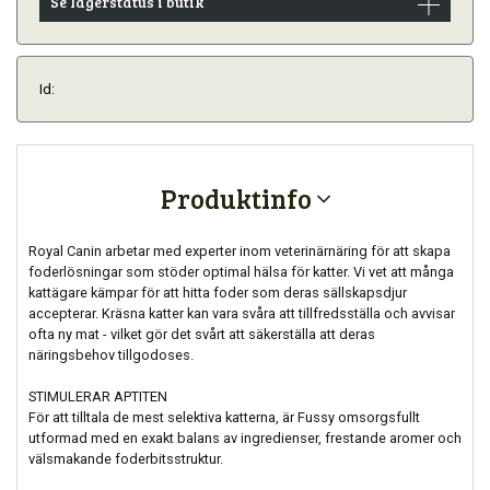
Se lagerstatus i butik
Id:
Produktinfo
Royal Canin arbetar med experter inom veterinärnäring för att skapa
foderlösningar som stöder optimal hälsa för katter. Vi vet att många
kattägare kämpar för att hitta foder som deras sällskapsdjur
accepterar. Kräsna katter kan vara svåra att tillfredsställa och avvisar
ofta ny mat - vilket gör det svårt att säkerställa att deras
näringsbehov tillgodoses.
STIMULERAR APTITEN
För att tilltala de mest selektiva katterna, är Fussy omsorgsfullt
utformad med en exakt balans av ingredienser, frestande aromer och
välsmakande foderbitsstruktur.