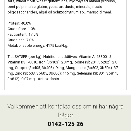
fats, wheat flour, wheat gluten*, rice, hydrolysed animal proteins,
beet pulp, maize gluten, yeast products, minerals, fructo-
oligosaccharides, algal oil Schizochytrium sp., marigold meal.
Protein: 40.0%
Crude fibre: 1.0%
Fat content: 17.5%
Crude ash: 7.0%
Metabolisable energy: 4175 kcal/kg.
TILLSATSER (per kg): Nutritional additives: Vitamin A: 13300 IU,
Vitamin D3: 700 IU, Iron (3b103): 28 mg, Iodine (3b201, 3b202): 2.8
mg, Copper (3b405, 3b406): 9 mg, Manganese (3b502, 3b504): 37
mg, Zinc (3b603, 3b605, 3b606): 115 mg, Selenium (3b801, 3b811,
3b812): 0.07 mg - Antioxidants.
Välkommen att kontakta oss om ni har några
frågor
0142-125 26