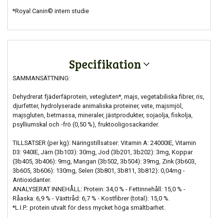
*Royal Canin© intern studie
Specifikation
SAMMANSÄTTNING:
Dehydrerat fjäderfäprotein, vetegluten*, majs, vegetabiliska fibrer, ris,
djurfetter, hydrolyserade animaliska proteiner, vete, majsmjöl,
majsgluten, betmassa, mineraler, jästprodukter, sojaolja, fiskolja,
psylliumskal och -frö (0,50 %), fruktooligosackarider.
TILLSATSER (per kg): Näringstillsatser: Vitamin A: 24000IE, Vitamin
D3: 940IE, Järn (3b103): 30mg, Jod (3b201, 3b202): 3mg, Koppar
(3b405, 3b406): 9mg, Mangan (3b502, 3b504): 39mg, Zink (3b603,
3b605, 3b606): 130mg, Selen (3b801, 3b811, 3b812): 0,04mg -
Antioxidanter.
ANALYSERAT INNEHÅLL: Protein: 34,0 % - Fettinnehåll: 15,0 % -
Råaska: 6,9 % - Växttråd: 6,7 % - Kostfibrer (total): 15,0 %.
*L.I.P.: protein utvalt för dess mycket höga smältbarhet.