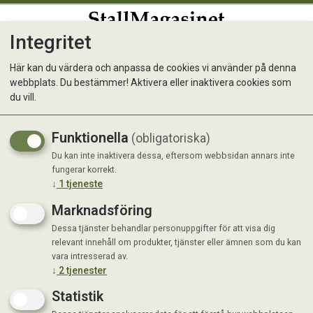
Integritet
0
Här kan du värdera och anpassa de cookies vi använder på denna
webbplats. Du bestämmer! Aktivera eller inaktivera cookies som
RCC Hairball Care
du vill.
Funktionella
(obligatoriska)
Du kan inte inaktivera dessa, eftersom webbsidan annars inte
fungerar korrekt.
↓
1
tjeneste
Marknadsföring
Dessa tjänster behandlar personuppgifter för att visa dig
relevant innehåll om produkter, tjänster eller ämnen som du kan
vara intresserad av.
↓
2
tjenester
Statistik