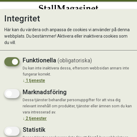
Integritet
0
Här kan du värdera och anpassa de cookies vi använder på denna
webbplats. Du bestämmer! Aktivera eller inaktivera cookies som
RCC Urinary Care
du vill.
Funktionella
(obligatoriska)
Du kan inte inaktivera dessa, eftersom webbsidan annars inte
fungerar korrekt.
↓
1
tjeneste
Marknadsföring
Dessa tjänster behandlar personuppgifter för att visa dig
relevant innehåll om produkter, tjänster eller ämnen som du kan
vara intresserad av.
↓
2
tjenester
Statistik