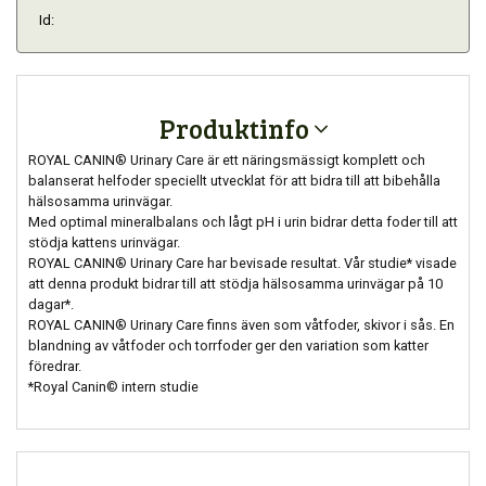
Id:
Produktinfo
ROYAL CANIN® Urinary Care är ett näringsmässigt komplett och
balanserat helfoder speciellt utvecklat för att bidra till att bibehålla
hälsosamma urinvägar.
Med optimal mineralbalans och lågt pH i urin bidrar detta foder till att
stödja kattens urinvägar.
ROYAL CANIN® Urinary Care har bevisade resultat. Vår studie* visade
att denna produkt bidrar till att stödja hälsosamma urinvägar på 10
dagar*.
ROYAL CANIN® Urinary Care finns även som våtfoder, skivor i sås. En
blandning av våtfoder och torrfoder ger den variation som katter
föredrar.
*Royal Canin© intern studie