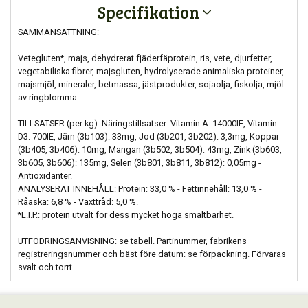
Specifikation
SAMMANSÄTTNING:
Vetegluten*, majs, dehydrerat fjäderfäprotein, ris, vete, djurfetter,
vegetabiliska fibrer, majsgluten, hydrolyserade animaliska proteiner,
majsmjöl, mineraler, betmassa, jästprodukter, sojaolja, fiskolja, mjöl
av ringblomma.
TILLSATSER (per kg): Näringstillsatser: Vitamin A: 14000IE, Vitamin
D3: 700IE, Järn (3b103): 33mg, Jod (3b201, 3b202): 3,3mg, Koppar
(3b405, 3b406): 10mg, Mangan (3b502, 3b504): 43mg, Zink (3b603,
3b605, 3b606): 135mg, Selen (3b801, 3b811, 3b812): 0,05mg -
Antioxidanter.
ANALYSERAT INNEHÅLL: Protein: 33,0 % - Fettinnehåll: 13,0 % -
Råaska: 6,8 % - Växttråd: 5,0 %.
*L.I.P.: protein utvalt för dess mycket höga smältbarhet.
UTFODRINGSANVISNING: se tabell. Partinummer, fabrikens
registreringsnummer och bäst före datum: se förpackning. Förvaras
svalt och torrt.