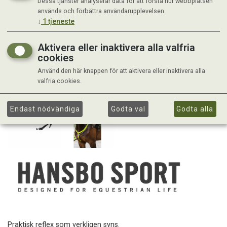
Dessa tjänster analyserar data för att förstå hur webbplatsen
används och förbättra användarupplevelsen.
↓
1
tjeneste
Aktivera eller inaktivera alla valfria
cookies
Använd den här knappen för att aktivera eller inaktivera alla
valfria cookies.
Endast nödvändiga
Godta val
Godta alla
Praktisk reflex som verkligen syns.