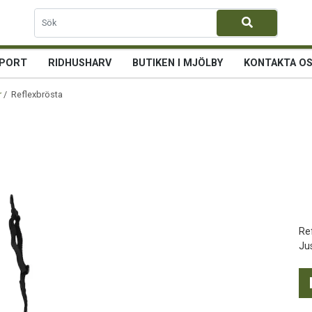
PORT
RIDHUSHARV
BUTIKEN I MJÖLBY
KONTAKTA O
r
/ Reflexbrösta
Re
Ju