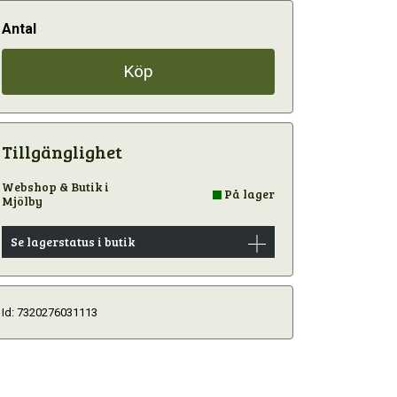
Antal
Köp
Tillgänglighet
Webshop & Butik i
På lager
Mjölby
Se lagerstatus i butik
Id: 7320276031113