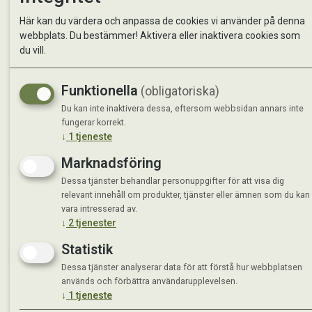
Kontakta oss
StallMa
Här kan du värdera och anpassa de cookies vi använder på denna
Om oss
Västra 
webbplats. Du bestämmer! Aktivera eller inaktivera cookies som
59595 
du vill.
Måndag 
Funktionella
(obligatoriska)
Tisdag 
Onsdag 
Du kan inte inaktivera dessa, eftersom webbsidan annars inte
Torsdag
fungerar korrekt.
↓
1
tjeneste
Fredag 
Lördag 
Marknadsföring
Se avvi
Dessa tjänster behandlar personuppgifter för att visa dig
relevant innehåll om produkter, tjänster eller ämnen som du kan
vara intresserad av.
↓
2
tjenester
Statistik
Dessa tjänster analyserar data för att förstå hur webbplatsen
används och förbättra användarupplevelsen.
↓
1
tjeneste