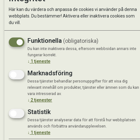
Kontakta oss
StallMa
Här kan du värdera och anpassa de cookies vi använder på denna
Om oss
Västra 
webbplats. Du bestämmer! Aktivera eller inaktivera cookies som
59595 
du vill.
Måndag 
Funktionella
(obligatoriska)
Tisdag 
Onsdag 
Du kan inte inaktivera dessa, eftersom webbsidan annars inte
Torsdag
fungerar korrekt.
↓
1
tjeneste
Fredag 
Lördag 
Marknadsföring
Se avvi
Dessa tjänster behandlar personuppgifter för att visa dig
relevant innehåll om produkter, tjänster eller ämnen som du kan
vara intresserad av.
↓
2
tjenester
Statistik
Dessa tjänster analyserar data för att förstå hur webbplatsen
används och förbättra användarupplevelsen.
↓
1
tjeneste