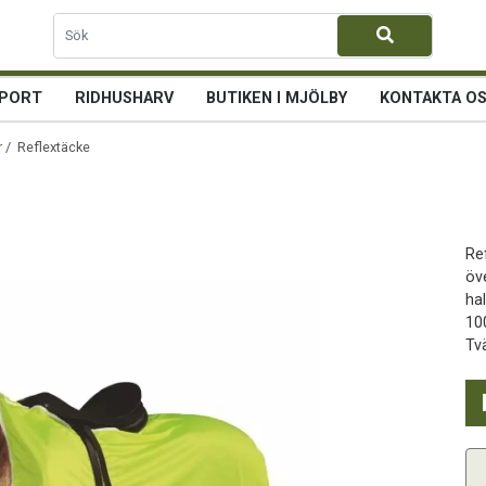
PORT
RIDHUSHARV
BUTIKEN I MJÖLBY
KONTAKTA O
r
/ Reflextäcke
Re
öv
hal
10
Tv