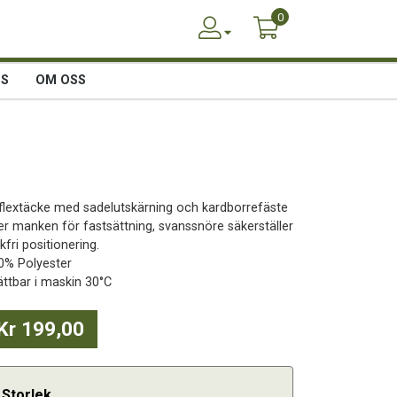
0
SS
OM OSS
flextäcke med sadelutskärning och kardborrefäste
er manken för fastsättning, svanssnöre säkerställer
kfri positionering.
0% Polyester
ättbar i maskin 30°C
Kr 199,00
Storlek