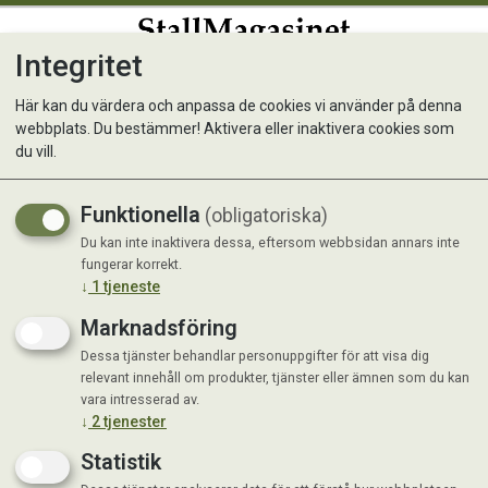
Integritet
0
Här kan du värdera och anpassa de cookies vi använder på denna
webbplats. Du bestämmer! Aktivera eller inaktivera cookies som
Reflexväst Hund Dogsafety
du vill.
Funktionella
(obligatoriska)
Du kan inte inaktivera dessa, eftersom webbsidan annars inte
fungerar korrekt.
↓
1
tjeneste
Marknadsföring
Dessa tjänster behandlar personuppgifter för att visa dig
relevant innehåll om produkter, tjänster eller ämnen som du kan
vara intresserad av.
↓
2
tjenester
Statistik