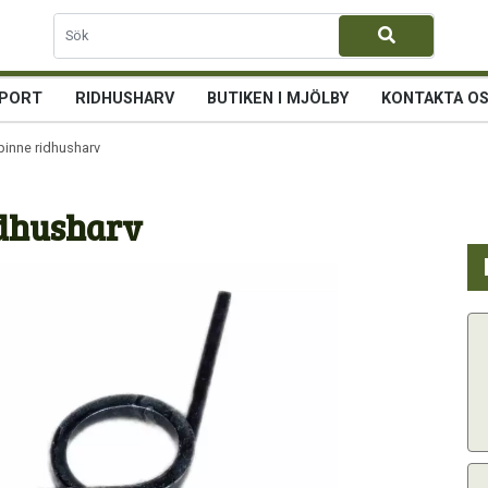
PORT
RIDHUSHARV
BUTIKEN I MJÖLBY
KONTAKTA O
pinne ridhusharv
idhusharv