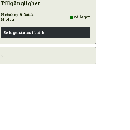
Tillgänglighet
Webshop & Butik i
På lager
Mjölby
Se lagerstatus i butik
Id: