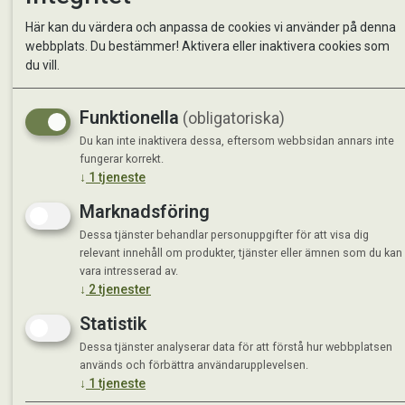
Kontakta oss
StallMa
Här kan du värdera och anpassa de cookies vi använder på denna
Om oss
Västra 
webbplats. Du bestämmer! Aktivera eller inaktivera cookies som
59595 
du vill.
Måndag 
Funktionella
(obligatoriska)
Tisdag 
Onsdag 
Du kan inte inaktivera dessa, eftersom webbsidan annars inte
Torsdag
fungerar korrekt.
↓
1
tjeneste
Fredag 
Lördag 
Marknadsföring
Se avvi
Dessa tjänster behandlar personuppgifter för att visa dig
relevant innehåll om produkter, tjänster eller ämnen som du kan
vara intresserad av.
↓
2
tjenester
Statistik
Dessa tjänster analyserar data för att förstå hur webbplatsen
används och förbättra användarupplevelsen.
↓
1
tjeneste