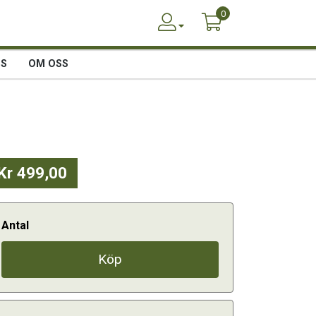
0
SS
OM OSS
Kr 499,00
Antal
Köp