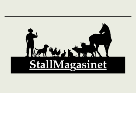
© 2026 StallMagasinet AB, Västra Lärketorp, 59595 MJÖLBY,
Sverige 0142-12526
Org. 556952-5677
Powered by Proline