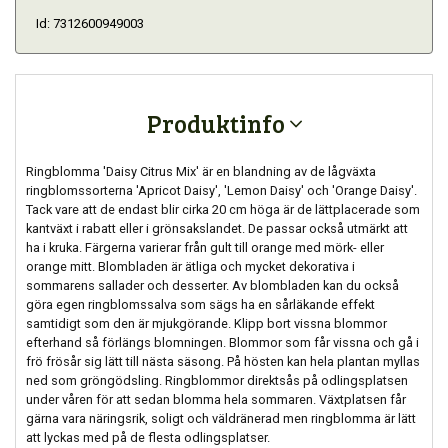
Id: 7312600949003
Produktinfo
Ringblomma 'Daisy Citrus Mix' är en blandning av de lågväxta
ringblomssorterna 'Apricot Daisy', 'Lemon Daisy' och 'Orange Daisy'.
Tack vare att de endast blir cirka 20 cm höga är de lättplacerade som
kantväxt i rabatt eller i grönsakslandet. De passar också utmärkt att
ha i kruka. Färgerna varierar från gult till orange med mörk- eller
orange mitt. Blombladen är ätliga och mycket dekorativa i
sommarens sallader och desserter. Av blombladen kan du också
göra egen ringblomssalva som sägs ha en sårläkande effekt
samtidigt som den är mjukgörande. Klipp bort vissna blommor
efterhand så förlängs blomningen. Blommor som får vissna och gå i
frö frösår sig lätt till nästa säsong. På hösten kan hela plantan myllas
ned som gröngödsling. Ringblommor direktsås på odlingsplatsen
under våren för att sedan blomma hela sommaren. Växtplatsen får
gärna vara näringsrik, soligt och väldränerad men ringblomma är lätt
att lyckas med på de flesta odlingsplatser.