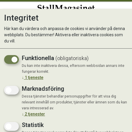
Integritet
0
Här kan du värdera och anpassa de cookies vi använder på denna
webbplats. Du bestämmer! Aktivera eller inaktivera cookies som
Ringblomma, Daisy Citrus
du vill.
mix, låg
Funktionella
(obligatoriska)
Du kan inte inaktivera dessa, eftersom webbsidan annars inte
fungerar korrekt.
↓
1
tjeneste
Marknadsföring
Dessa tjänster behandlar personuppgifter för att visa dig
relevant innehåll om produkter, tjänster eller ämnen som du kan
vara intresserad av.
↓
2
tjenester
Statistik