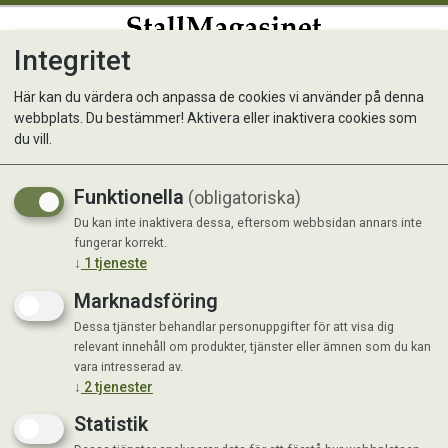
Integritet
0
Här kan du värdera och anpassa de cookies vi använder på denna
webbplats. Du bestämmer! Aktivera eller inaktivera cookies som
Rödbeta, Detroit 2, Rund
du vill.
Funktionella
(obligatoriska)
Du kan inte inaktivera dessa, eftersom webbsidan annars inte
fungerar korrekt.
↓
1
tjeneste
Marknadsföring
Dessa tjänster behandlar personuppgifter för att visa dig
relevant innehåll om produkter, tjänster eller ämnen som du kan
vara intresserad av.
↓
2
tjenester
Statistik