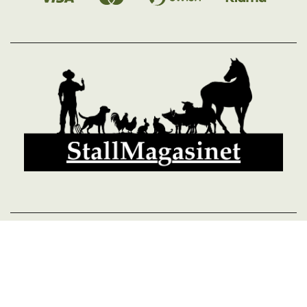
© 2026 StallMagasinet AB, Västra Lärketorp, 59595 MJÖLBY,
Sverige 0142-12526
Org. 556952-5677
Powered by Proline