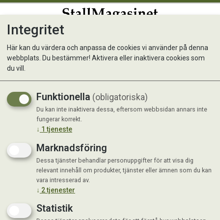
Integritet
0
Här kan du värdera och anpassa de cookies vi använder på denna
webbplats. Du bestämmer! Aktivera eller inaktivera cookies som
Säcktunnel 3 + 2m x 60cm
du vill.
Funktionella
(obligatoriska)
Du kan inte inaktivera dessa, eftersom webbsidan annars inte
fungerar korrekt.
↓
1
tjeneste
Marknadsföring
Dessa tjänster behandlar personuppgifter för att visa dig
relevant innehåll om produkter, tjänster eller ämnen som du kan
vara intresserad av.
↓
2
tjenester
Statistik