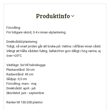
Produktinfo
Förodling:
För tidigare skörd, 3-4 v innan utplantering.
Direktsådd/plantering:
Tidigt, så snart jorden går att bruka-juli. Vattna i såfåran innan sådd.
Viktigt att hålla sådden fuktig. Sallatsfrön gror dåligt i hög värme, ej
över +20°C.
Växtläge: Sol till halvskugga
Plantavstånd: 30 cm
Radavstånd: 45 cm
Sådjup: 0,5 cm
Förodling: mars - maj
Direktsådd: april - juli
Skördetid: juni - september
Räcker till 150-200 plantor