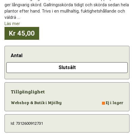
ger långvarig skörd. Gallringsskörda tidigt och skörda sedan hela
plantor efter hand. Trivs i en mullhaltig, fuktighetshållande och
väldrä ...
Läs mer
Kr 45,00
Antal
Slutsålt
Tillgänglighet
Webshop & Butik i Mjölby
Ej i lager
Id: 7312600912731