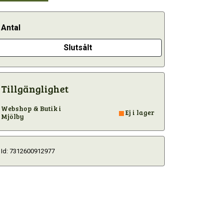
Antal
Slutsålt
Tillgänglighet
Webshop & Butik i
Ej i lager
Mjölby
Id: 7312600912977