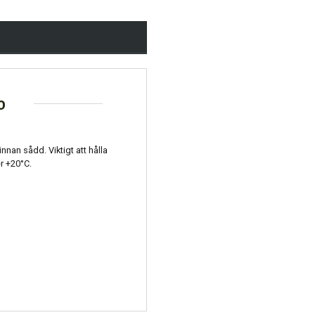
o
 innan sådd. Viktigt att hålla
er +20°C.