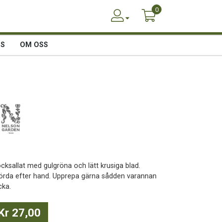
0
SS
OM OSS
ocksallat med gulgröna och lätt krusiga blad.
örda efter hand. Upprepa gärna sådden varannan
cka.
Kr 27,00