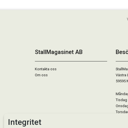
StallMagasinet AB
Besö
Kontakta oss
StallMa
Om oss
Västra 
59595 
Måndag 
Tisdag 
Onsdag 
Torsdag
Fredag 
Integritet
Lördag 