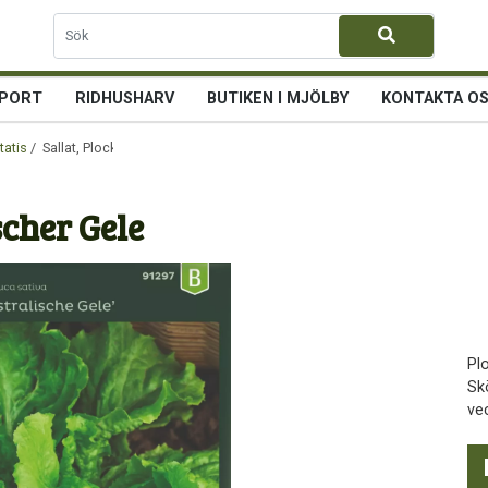
PORT
RIDHUSHARV
BUTIKEN I MJÖLBY
KONTAKTA O
tatis
/ Sallat, Plock-, Australischer Gele
scher Gele
Pl
Sk
ve