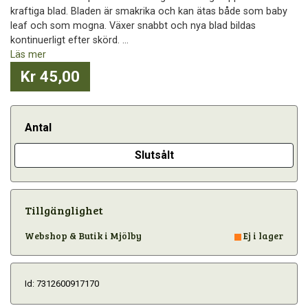
kraftiga blad. Bladen är smakrika och kan ätas både som baby
leaf och som mogna. Växer snabbt och nya blad bildas
kontinuerligt efter skörd. ...
Läs mer
Kr 45,00
Antal
Slutsålt
Tillgänglighet
Webshop & Butik i Mjölby
Ej i lager
Id: 7312600917170