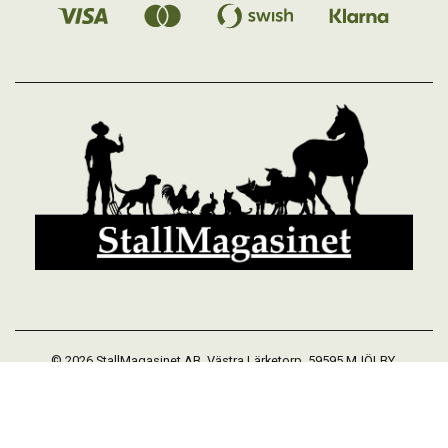
© 2026 StallMagasinet AB, Västra Lärketorp, 59595 MJÖLBY,
Sverige 0142-12526
Org. 556952-5677
Powered by Proline