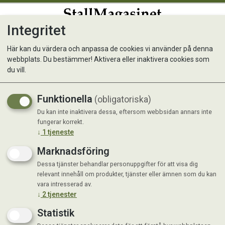
Integritet
0
Här kan du värdera och anpassa de cookies vi använder på denna
webbplats. Du bestämmer! Aktivera eller inaktivera cookies som
Saltsten KNZ 100% 2 kg
du vill.
Bara salt
Funktionella
(obligatoriska)
Du kan inte inaktivera dessa, eftersom webbsidan annars inte
fungerar korrekt.
↓
1
tjeneste
Marknadsföring
Dessa tjänster behandlar personuppgifter för att visa dig
relevant innehåll om produkter, tjänster eller ämnen som du kan
vara intresserad av.
↓
2
tjenester
Statistik