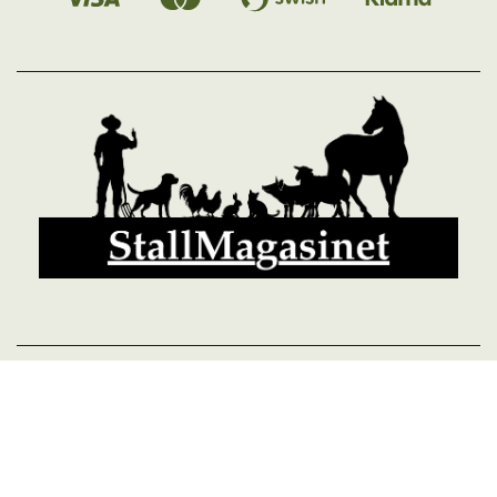
© 2026 StallMagasinet AB, Västra Lärketorp, 59595 MJÖLBY,
Sverige 0142-12526
Org. 556952-5677
Powered by Proline