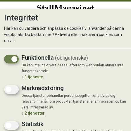
Integritet
0
Här kan du värdera och anpassa de cookies vi använder på denna
webbplats. Du bestämmer! Aktivera eller inaktivera cookies som
Saltsten med örtsmak 3 kg
du vill.
Delizia
Funktionella
(obligatoriska)
Du kan inte inaktivera dessa, eftersom webbsidan annars inte
fungerar korrekt.
↓
1
tjeneste
Marknadsföring
Dessa tjänster behandlar personuppgifter för att visa dig
relevant innehåll om produkter, tjänster eller ämnen som du kan
vara intresserad av.
↓
2
tjenester
Statistik