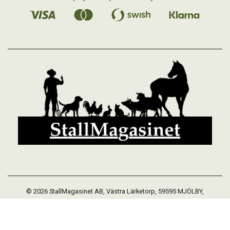
© 2026 StallMagasinet AB, Västra Lärketorp, 59595 MJÖLBY,
Sverige 0142-12526
Org. 556952-5677
Powered by Proline