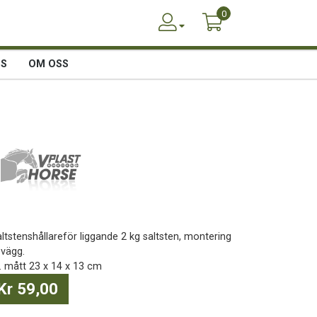
0
SS
OM OSS
altstenshållareför liggande 2 kg saltsten, montering
 vägg.
v. mått 23 x 14 x 13 cm
Kr 59,00