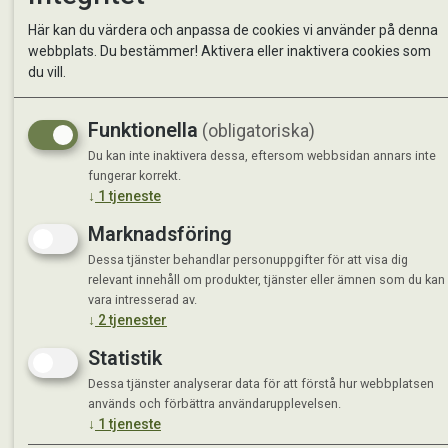
Kontakta oss
StallMa
Här kan du värdera och anpassa de cookies vi använder på denna
Om oss
Västra 
webbplats. Du bestämmer! Aktivera eller inaktivera cookies som
59595 
du vill.
Måndag 
Funktionella
(obligatoriska)
Tisdag 
Onsdag 
Du kan inte inaktivera dessa, eftersom webbsidan annars inte
Torsdag
fungerar korrekt.
↓
1
tjeneste
Fredag 
Lördag 
Marknadsföring
Se avvi
Dessa tjänster behandlar personuppgifter för att visa dig
relevant innehåll om produkter, tjänster eller ämnen som du kan
vara intresserad av.
↓
2
tjenester
Statistik
Dessa tjänster analyserar data för att förstå hur webbplatsen
används och förbättra användarupplevelsen.
↓
1
tjeneste