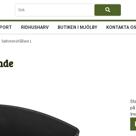
PORT
RIDHUSHARV
BUTIKEN I MJÖLBY
KONTAKTA O
 Saltstenshållare Liggande
nde
St
på
In