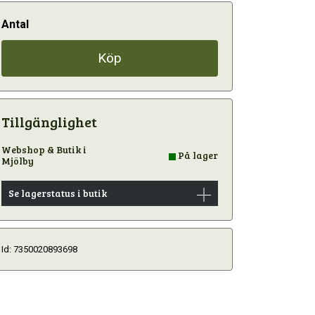
Antal
Köp
Tillgänglighet
Webshop & Butik i
På lager
Mjölby
Se lagerstatus i butik
Id: 7350020893698