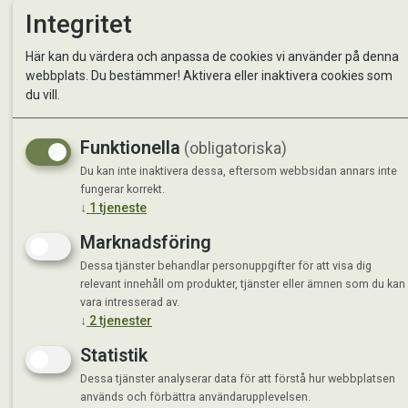
Integritet
Kontakta oss
StallMa
Här kan du värdera och anpassa de cookies vi använder på denna
Om oss
Västra 
webbplats. Du bestämmer! Aktivera eller inaktivera cookies som
59595 
du vill.
Måndag 
Tisdag 
Funktionella
(obligatoriska)
Onsdag 
Du kan inte inaktivera dessa, eftersom webbsidan annars inte
Torsdag
fungerar korrekt.
Fredag 
↓
1
tjeneste
Lördag 
Se avvi
Marknadsföring
Dessa tjänster behandlar personuppgifter för att visa dig
relevant innehåll om produkter, tjänster eller ämnen som du kan
vara intresserad av.
↓
2
tjenester
Statistik
Dessa tjänster analyserar data för att förstå hur webbplatsen
används och förbättra användarupplevelsen.