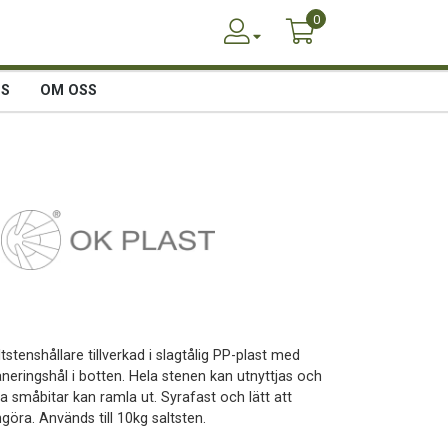
0
SS
OM OSS
tstenshållare tillverkad i slagtålig PP-plast med
äneringshål i botten. Hela stenen kan utnyttjas och
ga småbitar kan ramla ut. Syrafast och lätt att
göra. Används till 10kg saltsten.