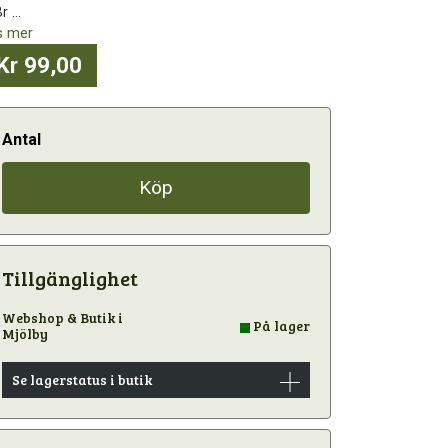
r ...
s mer
Kr 99,00
Antal
Köp
Tillgänglighet
Webshop & Butik i
På lager
Mjölby
Se lagerstatus i butik