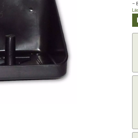
– B
Lä