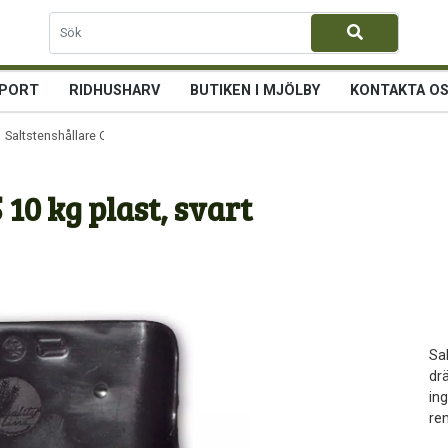
PORT
RIDHUSHARV
BUTIKEN I MJÖLBY
KONTAKTA O
 Saltstenshållare OK 115 10 kg plast, svart
 10 kg plast, svart
Sal
dr
in
ren