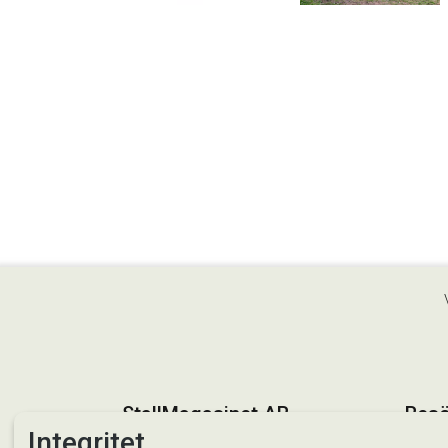
StallMagasinet AB
Besö
Integritet