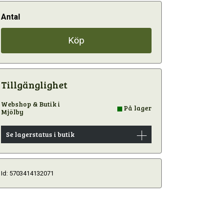
Antal
Köp
Tillgänglighet
Webshop & Butik i
På lager
Mjölby
Se lagerstatus i butik
Id: 5703414132071