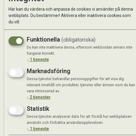
Kontakta oss
StallMa
Här kan du värdera och anpassa de cookies vi använder på denna
Om oss
Västra 
webbplats. Du bestämmer! Aktivera eller inaktivera cookies som
59595 
du vill.
Måndag 
Funktionella
(obligatoriska)
Tisdag 
Onsdag 
Du kan inte inaktivera dessa, eftersom webbsidan annars inte
Torsdag
fungerar korrekt.
↓
1
tjeneste
Fredag 
Lördag 
Marknadsföring
Se avvi
Dessa tjänster behandlar personuppgifter för att visa dig
relevant innehåll om produkter, tjänster eller ämnen som du kan
vara intresserad av.
↓
2
tjenester
Statistik
Dessa tjänster analyserar data för att förstå hur webbplatsen
används och förbättra användarupplevelsen.
↓
1
tjeneste