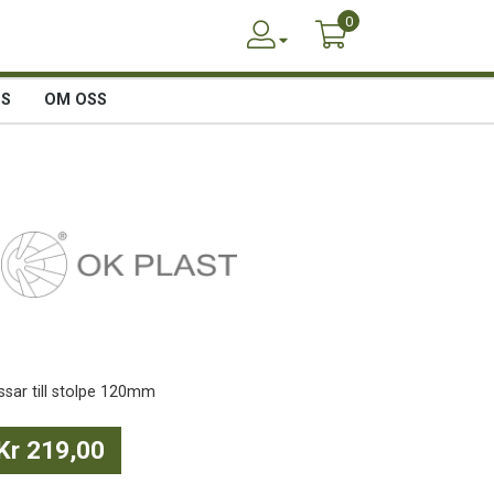
0
SS
OM OSS
ssar till stolpe 120mm
Kr 219,00