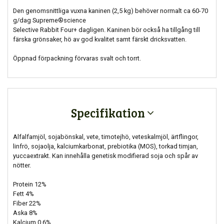
Den genomsnittliga vuxna kaninen (2,5 kg) behöver normalt ca 60-70
g/dag Supreme®science
Selective Rabbit Four+ dagligen. Kaninen bör också ha tillgång till
färska grönsaker, hö av god kvalitet samt färskt dricksvatten.
Öppnad förpackning förvaras svalt och torrt.
Specifikation
Alfalfamjöl, sojabönskal, vete, timotejhö, veteskalmjöl, ärtflingor,
linfrö, sojaolja, kalciumkarbonat, prebiotika (MOS), torkad timjan,
yuccaextrakt. Kan innehålla genetisk modifierad soja och spår av
nötter.
Protein 12%
Fett 4%
Fiber 22%
Aska 8%
Kalcium 0,6%