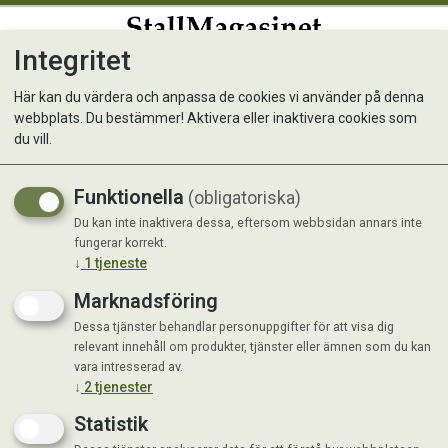
Integritet
0
Här kan du värdera och anpassa de cookies vi använder på denna
webbplats. Du bestämmer! Aktivera eller inaktivera cookies som
Selective Rabbit 4+ 3 kg
du vill.
Funktionella
(obligatoriska)
Du kan inte inaktivera dessa, eftersom webbsidan annars inte
fungerar korrekt.
↓
1
tjeneste
Marknadsföring
Dessa tjänster behandlar personuppgifter för att visa dig
relevant innehåll om produkter, tjänster eller ämnen som du kan
vara intresserad av.
↓
2
tjenester
Statistik