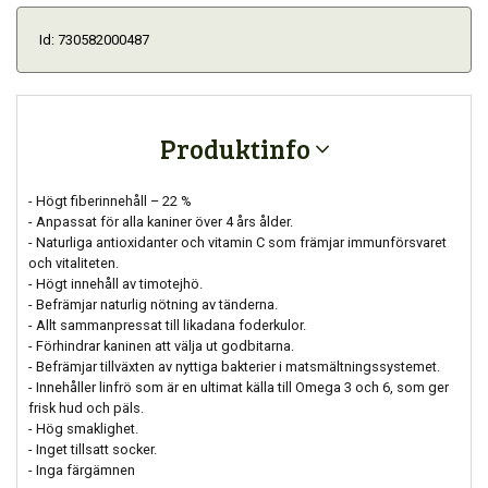
Id: 730582000487
Produktinfo
- Högt fiberinnehåll – 22 %
- Anpassat för alla kaniner över 4 års ålder.
- Naturliga antioxidanter och vitamin C som främjar immunförsvaret
och vitaliteten.
- Högt innehåll av timotejhö.
- Befrämjar naturlig nötning av tänderna.
- Allt sammanpressat till likadana foderkulor.
- Förhindrar kaninen att välja ut godbitarna.
- Befrämjar tillväxten av nyttiga bakterier i matsmältningssystemet.
- Innehåller linfrö som är en ultimat källa till Omega 3 och 6, som ger
frisk hud och päls.
- Hög smaklighet.
- Inget tillsatt socker.
- Inga färgämnen