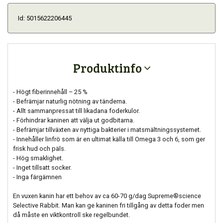
Id: 5015622206445
Produktinfo
- Högt fiberinnehåll – 25 %
- Befrämjar naturlig nötning av tänderna.
- Allt sammanpressat till likadana foderkulor.
- Förhindrar kaninen att välja ut godbitarna.
- Befrämjar tillväxten av nyttiga bakterier i matsmältningssystemet.
- Innehåller linfrö som är en ultimat källa till Omega 3 och 6, som ger
frisk hud och päls.
- Hög smaklighet.
- Inget tillsatt socker.
- Inga färgämnen
En vuxen kanin har ett behov av ca 60-70 g/dag Supreme®science
Selective Rabbit. Man kan ge kaninen fri tillgång av detta foder men
då måste en viktkontroll ske regelbundet.