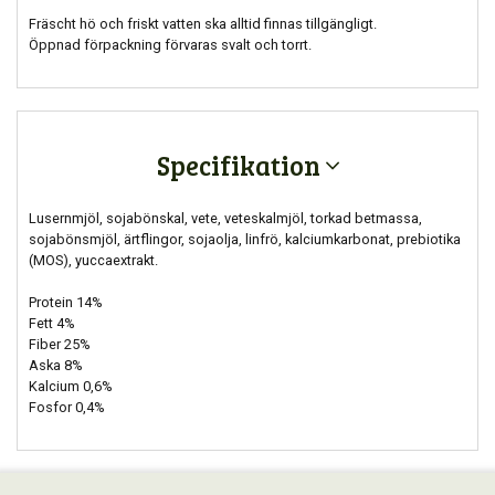
Fräscht hö och friskt vatten ska alltid finnas tillgängligt.
Öppnad förpackning förvaras svalt och torrt.
Specifikation
Lusernmjöl, sojabönskal, vete, veteskalmjöl, torkad betmassa,
sojabönsmjöl, ärtflingor, sojaolja, linfrö, kalciumkarbonat, prebiotika
(MOS), yuccaextrakt.
Protein 14%
Fett 4%
Fiber 25%
Aska 8%
Kalcium 0,6%
Fosfor 0,4%