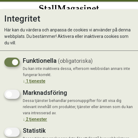
Integritet
0
Här kan du värdera och anpassa de cookies vi använder på denna
webbplats. Du bestämmer! Aktivera eller inaktivera cookies som
Selective Rabbit 5 kg
du vill.
Funktionella
(obligatoriska)
Du kan inte inaktivera dessa, eftersom webbsidan annars inte
fungerar korrekt.
↓
1
tjeneste
Marknadsföring
Dessa tjänster behandlar personuppgifter för att visa dig
relevant innehåll om produkter, tjänster eller ämnen som du kan
vara intresserad av.
↓
2
tjenester
Statistik