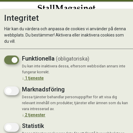
Integritet
0
Här kan du värdera och anpassa de cookies vi använder på denna
webbplats. Du bestämmer! Aktivera eller inaktivera cookies som
Selective Skin & Coat Care
du vill.
Supplements 100 g
Funktionella
(obligatoriska)
Du kan inte inaktivera dessa, eftersom webbsidan annars inte
Nyhet
fungerar korrekt.
↓
1
tjeneste
Marknadsföring
Dessa tjänster behandlar personuppgifter för att visa dig
relevant innehåll om produkter, tjänster eller ämnen som du kan
vara intresserad av.
↓
2
tjenester
Statistik