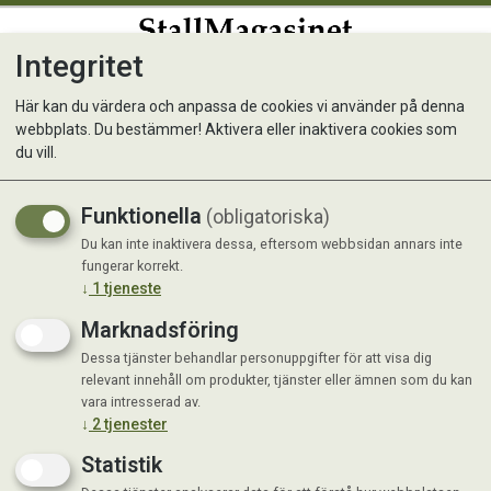
Integritet
0
Här kan du värdera och anpassa de cookies vi använder på denna
webbplats. Du bestämmer! Aktivera eller inaktivera cookies som
Shires Flughuva Ears & Nose
du vill.
- Black/Gray XFull
Funktionella
(obligatoriska)
Du kan inte inaktivera dessa, eftersom webbsidan annars inte
fungerar korrekt.
↓
1
tjeneste
Marknadsföring
Dessa tjänster behandlar personuppgifter för att visa dig
relevant innehåll om produkter, tjänster eller ämnen som du kan
vara intresserad av.
↓
2
tjenester
Statistik