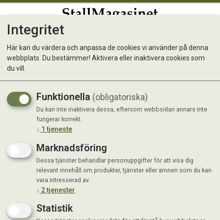
Integritet
0
Här kan du värdera och anpassa de cookies vi använder på denna
webbplats. Du bestämmer! Aktivera eller inaktivera cookies som
Shires Flughuva Stretch med
du vill.
öron
Funktionella
(obligatoriska)
Du kan inte inaktivera dessa, eftersom webbsidan annars inte
fungerar korrekt.
↓
1
tjeneste
Marknadsföring
Dessa tjänster behandlar personuppgifter för att visa dig
relevant innehåll om produkter, tjänster eller ämnen som du kan
vara intresserad av.
↓
2
tjenester
Statistik