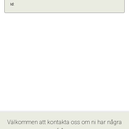
Id:
Välkommen att kontakta oss om ni har några