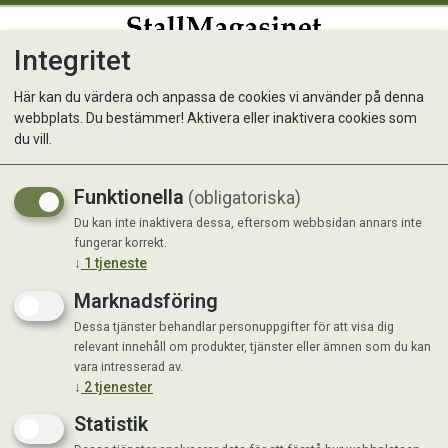
Integritet
0
Här kan du värdera och anpassa de cookies vi använder på denna
webbplats. Du bestämmer! Aktivera eller inaktivera cookies som
Show Horse Thiamin & L-
du vill.
karnitin
Funktionella
(obligatoriska)
Du kan inte inaktivera dessa, eftersom webbsidan annars inte
fungerar korrekt.
↓
1
tjeneste
Marknadsföring
Dessa tjänster behandlar personuppgifter för att visa dig
relevant innehåll om produkter, tjänster eller ämnen som du kan
vara intresserad av.
↓
2
tjenester
Statistik