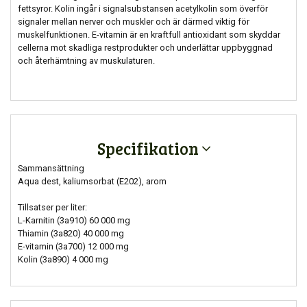
fettsyror. Kolin ingår i signalsubstansen acetylkolin som överför
signaler mellan nerver och muskler och är därmed viktig för
muskelfunktionen. E-vitamin är en kraftfull antioxidant som skyddar
cellerna mot skadliga restprodukter och underlättar uppbyggnad
och återhämtning av muskulaturen.
Specifikation
Sammansättning
Aqua dest, kaliumsorbat (E202), arom
Tillsatser per liter:
L-Karnitin (3a910) 60 000 mg
Thiamin (3a820) 40 000 mg
E-vitamin (3a700) 12 000 mg
Kolin (3a890) 4 000 mg