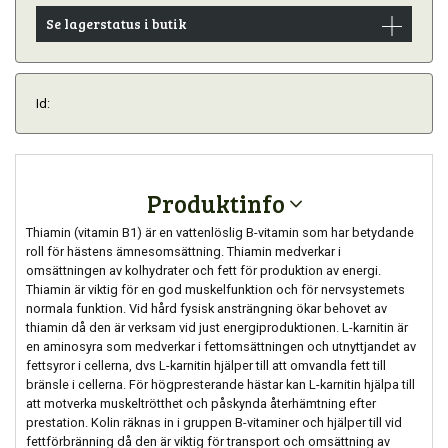
Se lagerstatus i butik
Id:
Produktinfo
Thiamin (vitamin B1) är en vattenlöslig B-vitamin som har betydande
roll för hästens ämnesomsättning. Thiamin medverkar i
omsättningen av kolhydrater och fett för produktion av energi.
Thiamin är viktig för en god muskelfunktion och för nervsystemets
normala funktion. Vid hård fysisk ansträngning ökar behovet av
thiamin då den är verksam vid just energiproduktionen. L-karnitin är
en aminosyra som medverkar i fettomsättningen och utnyttjandet av
fettsyror i cellerna, dvs L-karnitin hjälper till att omvandla fett till
bränsle i cellerna. För högpresterande hästar kan L-karnitin hjälpa till
att motverka muskeltrötthet och påskynda återhämtning efter
prestation. Kolin räknas in i gruppen B-vitaminer och hjälper till vid
fettförbränning då den är viktig för transport och omsättning av