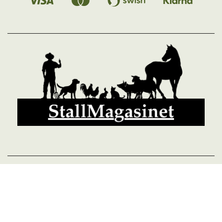
© 2026 StallMagasinet AB, Västra Lärketorp, 59595 MJÖLBY,
Sverige 0142-12526
Org. 556952-5677
Powered by Proline