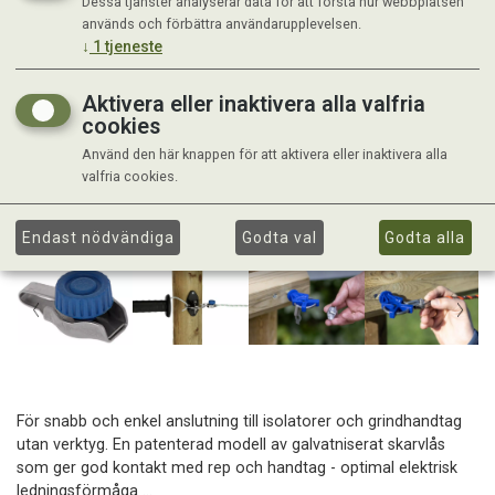
Dessa tjänster analyserar data för att förstå hur webbplatsen
används och förbättra användarupplevelsen.
↓
1
tjeneste
Aktivera eller inaktivera alla valfria
cookies
Använd den här knappen för att aktivera eller inaktivera alla
valfria cookies.
Endast nödvändiga
Godta val
Godta alla
För snabb och enkel anslutning till isolatorer och grindhandtag
utan verktyg. En patenterad modell av galvatniserat skarvlås
som ger god kontakt med rep och handtag - optimal elektrisk
ledningsförmåga ...