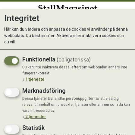
Integritet
0
Här kan du värdera och anpassa de cookies vi använder på denna
webbplats. Du bestämmer! Aktivera eller inaktivera cookies som
Skarvlås Rostfri för
du vill.
grindhandtag, 4-pack
Funktionella
(obligatoriska)
Du kan inte inaktivera dessa, eftersom webbsidan annars inte
fungerar korrekt.
↓
1
tjeneste
Marknadsföring
Dessa tjänster behandlar personuppgifter för att visa dig
relevant innehåll om produkter, tjänster eller ämnen som du kan
vara intresserad av.
↓
2
tjenester
Statistik