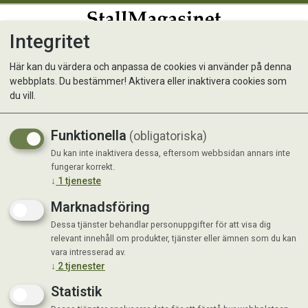
Integritet
0
Här kan du värdera och anpassa de cookies vi använder på denna
webbplats. Du bestämmer! Aktivera eller inaktivera cookies som
Skrubbsvamp 4%
du vill.
klorhexidin diglukonat
Funktionella
(obligatoriska)
Du kan inte inaktivera dessa, eftersom webbsidan annars inte
fungerar korrekt.
↓
1
tjeneste
Marknadsföring
Dessa tjänster behandlar personuppgifter för att visa dig
relevant innehåll om produkter, tjänster eller ämnen som du kan
vara intresserad av.
↓
2
tjenester
Statistik