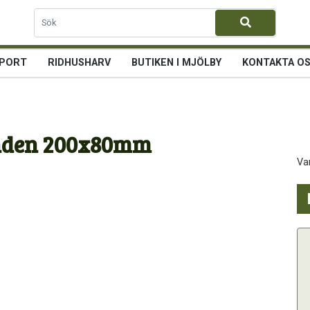
PORT
RIDHUSHARV
BUTIKEN I MJÖLBY
KONTAKTA O
unden 200x80mm
Va