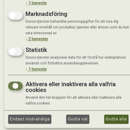
↓
1
tjeneste
Marknadsföring
Dessa tjänster behandlar personuppgifter för att visa dig
relevant innehåll om produkter, tjänster eller ämnen som du kan
vara intresserad av.
↓
2
tjenester
Statistik
Dessa tjänster analyserar data för att förstå hur webbplatsen
används och förbättra användarupplevelsen.
↓
1
tjeneste
Aktivera eller inaktivera alla valfria
cookies
Använd den här knappen för att aktivera eller inaktivera alla
valfria cookies.
Endast nödvändiga
Godta val
Godta alla
©