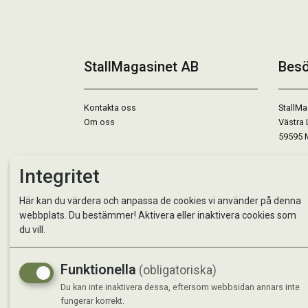
StallMagasinet AB
Besö
Kontakta oss
StallMa
Om oss
Västra 
59595 
Måndag 
Integritet
Tisdag 
Onsdag 
Här kan du värdera och anpassa de cookies vi använder på denna
Torsdag
webbplats. Du bestämmer! Aktivera eller inaktivera cookies som
Fredag 
du vill.
Lördag 
Se avvi
Funktionella
(obligatoriska)
Du kan inte inaktivera dessa, eftersom webbsidan annars inte
fungerar korrekt.