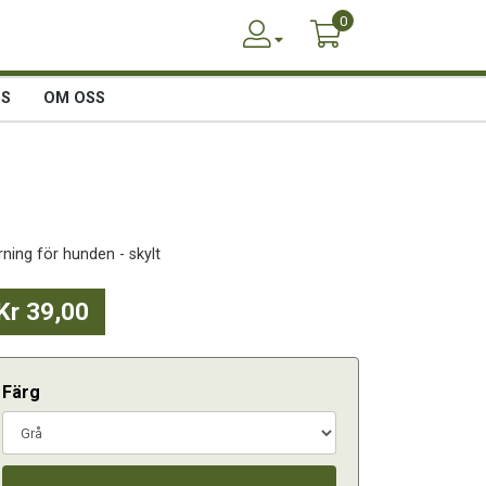
0
SS
OM OSS
rning för hunden - skylt
Kr 39,00
Färg