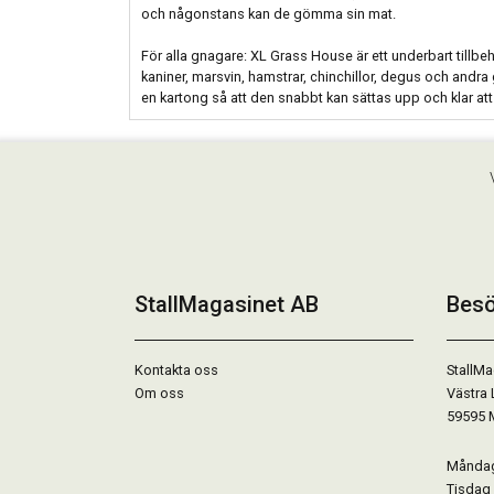
och någonstans kan de gömma sin mat.
För alla gnagare: XL Grass House är ett underbart tillbe
kaniner, marsvin, hamstrar, chinchillor, degus och andra 
en kartong så att den snabbt kan sättas upp och klar at
StallMagasinet AB
Besö
Kontakta oss
StallMa
Om oss
Västra 
59595 
Måndag 
Tisdag 