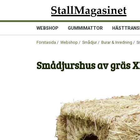
WEBSHOP
GUMMIMATTOR
HÄSTTRANS
Förstasida
/
Webshop
/
Smådjur
/
Burar & Inredning
/ S
Smådjurshus av gräs X