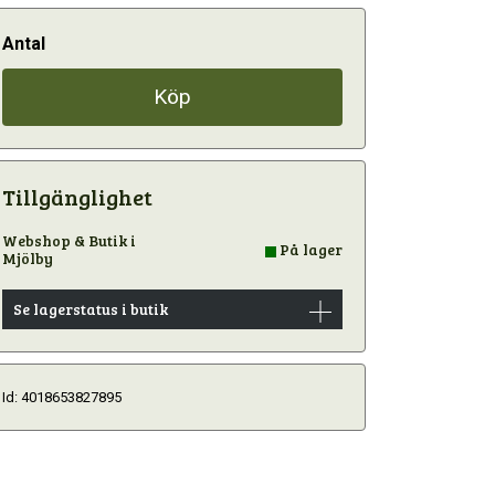
Antal
Köp
Tillgänglighet
Webshop & Butik i
På lager
Mjölby
Se lagerstatus i butik
Id: 4018653827895