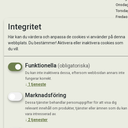
Onsdag 
Torsdag
Fredag 
Lördag 
Integritet
Se avvi
Här kan du värdera och anpassa de cookies vi använder på denna
webbplats. Du bestämmer! Aktivera eller inaktivera cookies som
du vill.
Funktionella
(obligatoriska)
Du kan inte inaktivera dessa, eftersom webbsidan annars inte
fungerar korrekt.
↓
1
tjeneste
Marknadsföring
Dessa tjänster behandlar personuppgifter för att visa dig
relevant innehåll om produkter, tjänster eller ämnen som du kan
vara intresserad av.
↓
2
tjenester