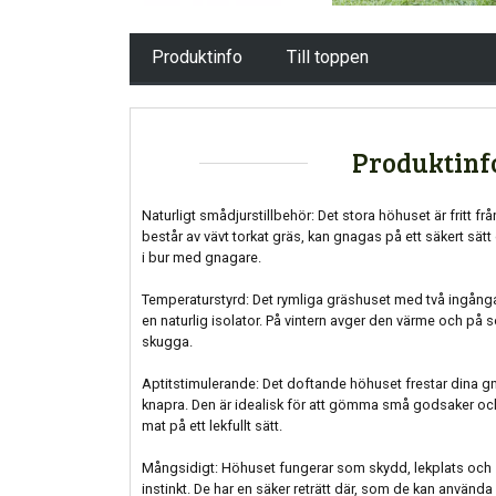
Produktinfo
Till toppen
Produktinf
Naturligt smådjurstillbehör: Det stora höhuset är fritt frå
består av vävt torkat gräs, kan gnagas på ett säkert sätt o
i bur med gnagare.
Temperaturstyrd: Det rymliga gräshuset med två ingånga
en naturlig isolator. På vintern avger den värme och p
skugga.
Aptitstimulerande: Det doftande höhuset frestar dina g
knapra. Den är idealisk för att gömma små godsaker och a
mat på ett lekfullt sätt.
Mångsidigt: Höhuset fungerar som skydd, lekplats oc
instinkt. De har en säker reträtt där, som de kan använd