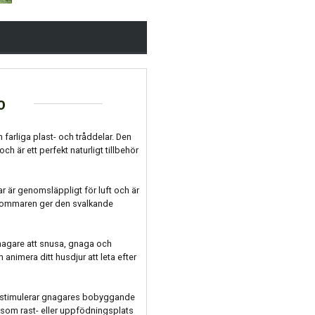
o
n farliga plast- och tråddelar. Den
ch är ett perfekt naturligt tillbehör
r är genomsläppligt för luft och är
å sommaren ger den svalkande
nagare att snusa, gnaga och
nimera ditt husdjur att leta efter
h stimulerar gnagares bobyggande
a som rast- eller uppfödningsplats