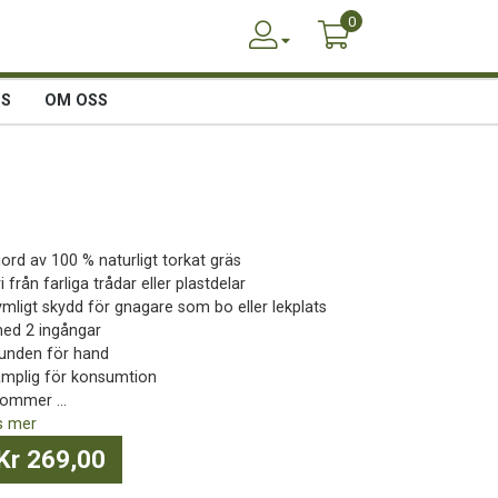
0
SS
OM OSS
jord av 100 % naturligt torkat gräs
ri från farliga trådar eller plastdelar
rymligt skydd för gnagare som bo eller lekplats
med 2 ingångar
bunden för hand
lämplig för konsumtion
Kommer ...
s mer
Kr 269,00