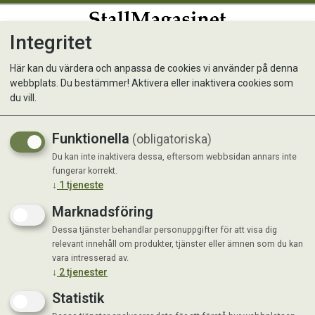
Integritet
0
Här kan du värdera och anpassa de cookies vi använder på denna
webbplats. Du bestämmer! Aktivera eller inaktivera cookies som
Smäll 338 Choklad & Het
du vill.
Chili 500ml
Funktionella
(obligatoriska)
Du kan inte inaktivera dessa, eftersom webbsidan annars inte
fungerar korrekt.
↓
1
tjeneste
Marknadsföring
Dessa tjänster behandlar personuppgifter för att visa dig
relevant innehåll om produkter, tjänster eller ämnen som du kan
vara intresserad av.
↓
2
tjenester
Statistik